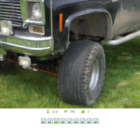
dzé
590
0