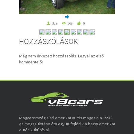
dzé
568
0
HOZZÁSZÓLÁSOK
Még nem érkezett hozzászólás. Legyél az első
kommentelő!
Magyarország első amerikai autós magazinja 1998-
as megszületése óta együtt fejlődik a hazai amerikai
autós kultúrával.