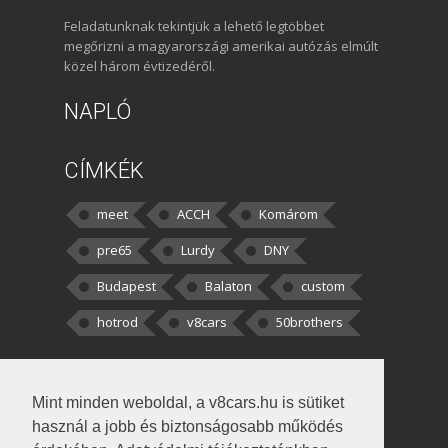
Feladatunknak tekintjük a lehető legtöbbet
megőrizni a magyarországi amerikai autózás elmúlt
közel három évtizedéről.
NAPLÓ
CÍMKÉK
meet
ACCH
Komárom
pre65
Lurdy
DNY
Budapest
Balaton
custom
hotrod
v8cars
50brothers
HOZZÁSZÓLÁSOK
Mint minden weboldal, a v8cars.hu is sütiket
kortisz:
Elszúrtam! Én csak két
használ a jobb és biztonságosabb működés
darabbaal számoltam. Nem tudtam, hogy fél autót,