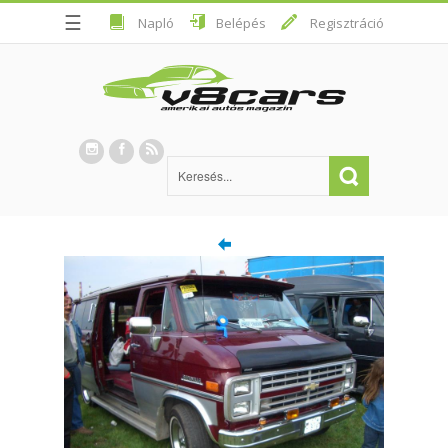
☰
Napló
Belépés
Regisztráció