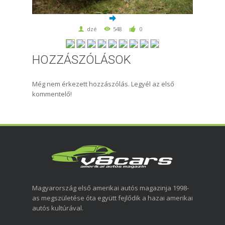
dzé
548
0
HOZZÁSZÓLÁSOK
Még nem érkezett hozzászólás. Legyél az első
kommentelő!
Magyarország első amerikai autós magazinja 1998-
as megszületése óta együtt fejlődik a hazai amerikai
autós kultúrával.