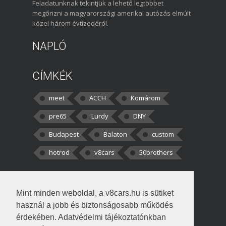
Feladatunknak tekintjük a lehető legtöbbet
megőrizni a magyarországi amerikai autózás elmúlt
közel három évtizedéről.
NAPLÓ
CÍMKÉK
meet
ACCH
Komárom
pre65
Lurdy
DNY
Budapest
Balaton
custom
hotrod
v8cars
50brothers
HOZZÁSZÓLÁSOK
Mint minden weboldal, a v8cars.hu is sütiket
kortisz:
Elszúrtam! Én csak két
használ a jobb és biztonságosabb működés
darabbaal számoltam. Nem tudtam, hogy fél autót,
érdekében. Adatvédelmi tájékoztatónkban