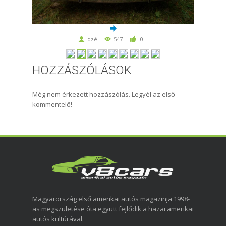
dzé
547
0
HOZZÁSZÓLÁSOK
Még nem érkezett hozzászólás. Legyél az első
kommentelő!
Magyarország első amerikai autós magazinja 1998-
as megszületése óta együtt fejlődik a hazai amerikai
autós kultúrával.