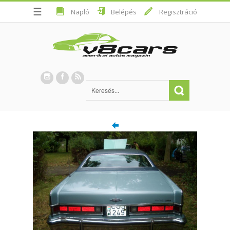
☰
Napló
Belépés
Regisztráció