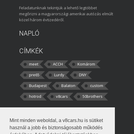
Feladatunknak tekintjük a lehető legtöbbet
megőrizni a magyarországi amerikai autózás elmúlt
közel három évtizedéről.
NAPLÓ
CÍMKÉK
meet
ACCH
Komárom
pre65
Lurdy
DNY
Budapest
Balaton
custom
hotrod
v8cars
50brothers
HOZZÁSZÓLÁSOK
Mint minden weboldal, a v8cars.hu is sütiket
kortisz:
Elszúrtam! Én csak két
használ a jobb és biztonságosabb működés
darabbaal számoltam. Nem tudtam, hogy fél autót,