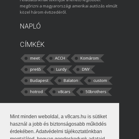
megőrizni a magyarországi amerikai autózás elmúlt
közel három évtizedéről.
NAPLÓ
CÍMKÉK
meet
ACCH
Komárom
pre65
Lurdy
DNY
Budapest
Balaton
custom
hotrod
v8cars
50brothers
HOZZÁSZÓLÁSOK
Mint minden weboldal, a v8cars.hu is sütiket
kortisz:
Elszúrtam! Én csak két
használ a jobb és biztonságosabb működés
darabbaal számoltam. Nem tudtam, hogy fél autót,
érdekében. Adatvédelmi tájékoztatónkban
megtalálod, hogyan gondoskodunk adataid