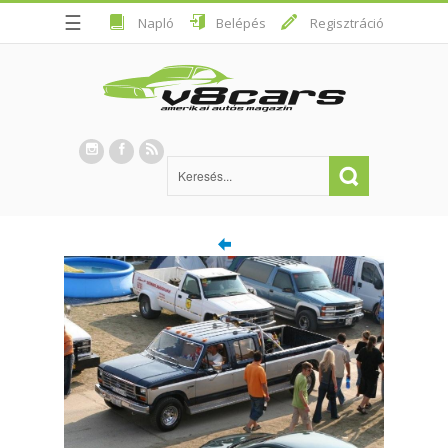
☰
Napló
Belépés
Regisztráció