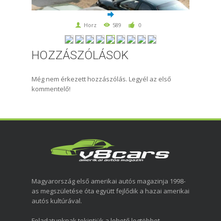
Horz
589
0
HOZZÁSZÓLÁSOK
Még nem érkezett hozzászólás. Legyél az első
kommentelő!
Magyarország első amerikai autós magazinja 1998-
as megszületése óta együtt fejlődik a hazai amerikai
autós kultúrával.
Feladatunknak tekintjük a lehető legtöbbet