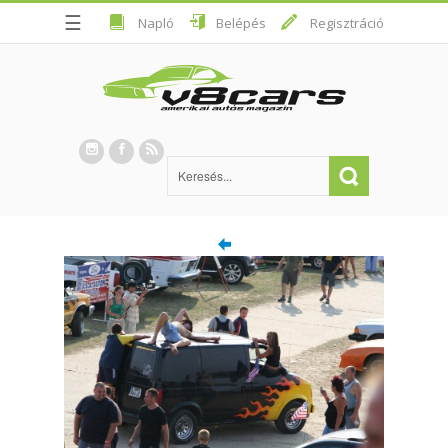
☰
Napló
Belépés
Regisztráció