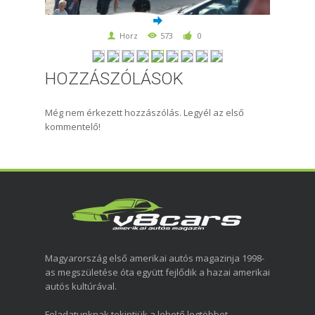
Horz
573
0
HOZZÁSZÓLÁSOK
Még nem érkezett hozzászólás. Legyél az első
kommentelő!
Magyarország első amerikai autós magazinja 1998-
as megszületése óta együtt fejlődik a hazai amerikai
autós kultúrával.
Feladatunknak tekintjük a lehető legtöbbet