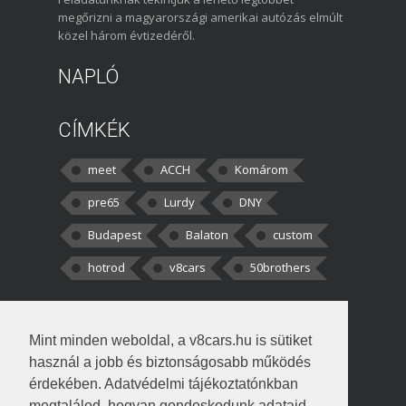
megőrizni a magyarországi amerikai autózás elmúlt
közel három évtizedéről.
NAPLÓ
CÍMKÉK
meet
ACCH
Komárom
pre65
Lurdy
DNY
Budapest
Balaton
custom
hotrod
v8cars
50brothers
HOZZÁSZÓLÁSOK
Mint minden weboldal, a v8cars.hu is sütiket
kortisz:
Elszúrtam! Én csak két
használ a jobb és biztonságosabb működés
darabbaal számoltam. Nem tudtam, hogy fél autót,
érdekében. Adatvédelmi tájékoztatónkban
megtalálod, hogyan gondoskodunk adataid