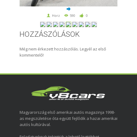
Horz
590
0
HOZZÁSZÓLÁSOK
Még nem érkezett hozzászólás. Legyél az első
kommentelő!
Magyarország első amerikai autós magazinja 1998-
as megszületése óta együtt fejlődik a hazai amerikai
autós kultúrával.
Feladatunknak tekintjük a lehető legtöbbet