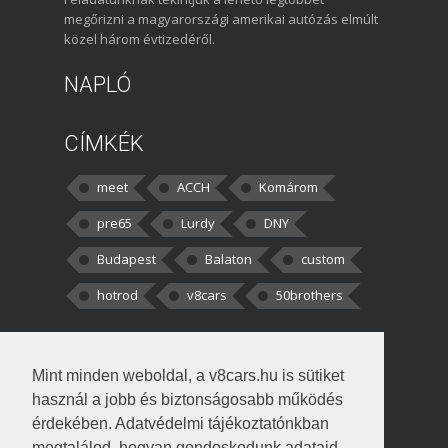
megőrizni a magyarországi amerikai autózás elmúlt
közel három évtizedéről.
NAPLÓ
CÍMKÉK
meet
ACCH
Komárom
pre65
Lurdy
DNY
Budapest
Balaton
custom
hotrod
v8cars
50brothers
HOZZÁSZÓLÁSOK
Mint minden weboldal, a v8cars.hu is sütiket
kortisz:
Elszúrtam! Én csak két
használ a jobb és biztonságosabb működés
darabbaal számoltam. Nem tudtam, hogy fél autót,
érdekében. Adatvédelmi tájékoztatónkban
megtalálod, hogyan gondoskodunk adataid