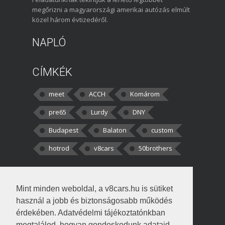
megőrizni a magyarországi amerikai autózás elmúlt
közel három évtizedéről.
NAPLÓ
CÍMKÉK
meet
ACCH
Komárom
pre65
Lurdy
DNY
Budapest
Balaton
custom
hotrod
v8cars
50brothers
HOZZÁSZÓLÁSOK
Mint minden weboldal, a v8cars.hu is sütiket
kortisz:
Elszúrtam! Én csak két
használ a jobb és biztonságosabb működés
darabbaal számoltam. Nem tudtam, hogy fél autót,
érdekében. Adatvédelmi tájékoztatónkban
megtalálod, hogyan gondoskodunk adataid