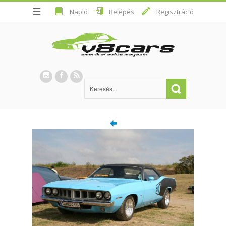
☰
Napló
Belépés
Regisztráció