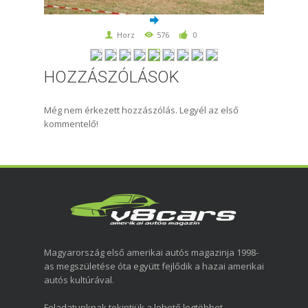
Horz
576
0
HOZZÁSZÓLÁSOK
Még nem érkezett hozzászólás. Legyél az első
kommentelő!
Magyarország első amerikai autós magazinja 1998-
as megszületése óta együtt fejlődik a hazai amerikai
autós kultúrával.
Feladatunknak tekintjük a lehető legtöbbet