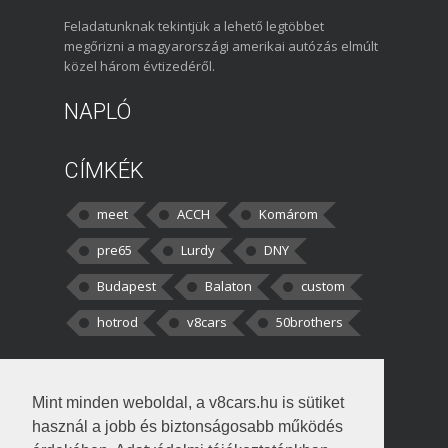
Feladatunknak tekintjük a lehető legtöbbet
megőrizni a magyarországi amerikai autózás elmúlt
közel három évtizedéről.
NAPLÓ
CÍMKÉK
meet
ACCH
Komárom
pre65
Lurdy
DNY
Budapest
Balaton
custom
hotrod
v8cars
50brothers
HOZZÁSZÓLÁSOK
Mint minden weboldal, a v8cars.hu is sütiket
kortisz:
Elszúrtam! Én csak két
használ a jobb és biztonságosabb működés
darabbaal számoltam. Nem tudtam, hogy fél autót,