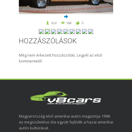
dzé
568
0
HOZZÁSZÓLÁSOK
Még nem érkezett hozzászólás. Legyél az első
kommentelő!
Magyarország első amerikai autós magazinja 1998-
as megszületése óta együtt fejlődik a hazai amerikai
autós kultúrával.