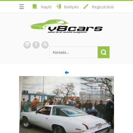
☰
Napló
Belépés
Regisztráció