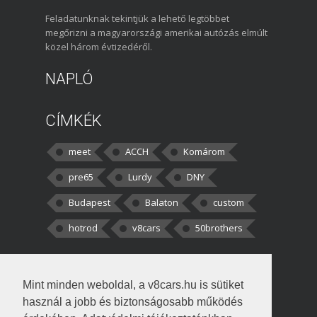
Feladatunknak tekintjük a lehető legtöbbet
megőrizni a magyarországi amerikai autózás elmúlt
közel három évtizedéről.
NAPLÓ
CÍMKÉK
meet
ACCH
Komárom
pre65
Lurdy
DNY
Budapest
Balaton
custom
hotrod
v8cars
50brothers
HOZZÁSZÓLÁSOK
Mint minden weboldal, a v8cars.hu is sütiket
kortisz:
Elszúrtam! Én csak két
használ a jobb és biztonságosabb működés
darabbaal számoltam. Nem tudtam, hogy fél autót,