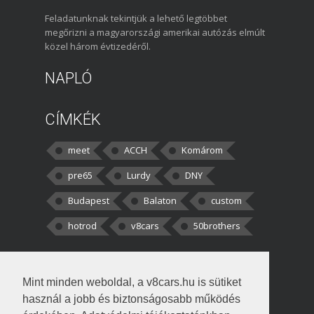
Feladatunknak tekintjük a lehető legtöbbet
megőrizni a magyarországi amerikai autózás elmúlt
közel három évtizedéről.
NAPLÓ
CÍMKÉK
meet
ACCH
Komárom
pre65
Lurdy
DNY
Budapest
Balaton
custom
hotrod
v8cars
50brothers
HOZZÁSZÓLÁSOK
Mint minden weboldal, a v8cars.hu is sütiket
kortisz:
Elszúrtam! Én csak két
használ a jobb és biztonságosabb működés
darabbaal számoltam. Nem tudtam, hogy fél autót,