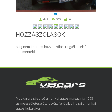
dzé
555
0
HOZZÁSZÓLÁSOK
Még nem érkezett hozzászólás. Legyél az első
kommentelő!
Magyarország első amerikai autós magazinja 1998-
as megszületése óta együtt fejlődik a hazai amerikai
autós kultúrával.