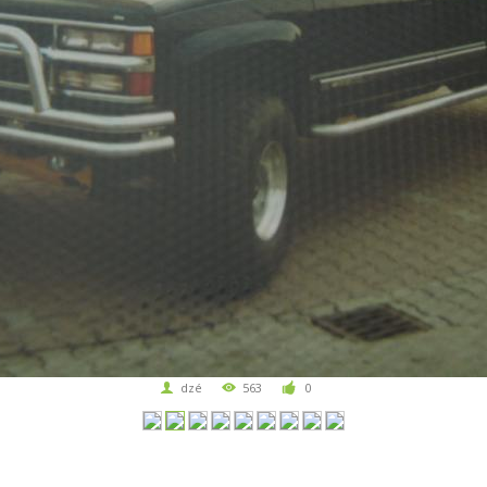
dzé
563
0