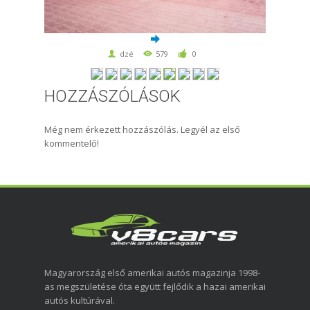
dzé
579
0
HOZZÁSZÓLÁSOK
Még nem érkezett hozzászólás. Legyél az első
kommentelő!
Magyarország első amerikai autós magazinja 1998-
as megszületése óta együtt fejlődik a hazai amerikai
autós kultúrával.