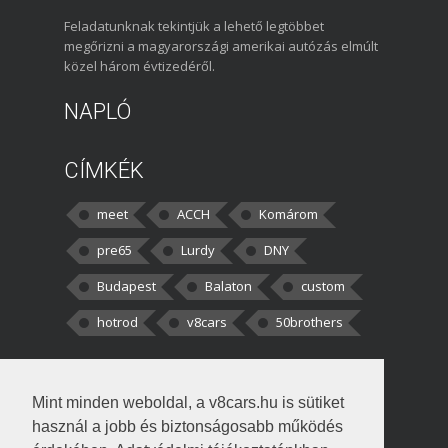
Feladatunknak tekintjük a lehető legtöbbet
megőrizni a magyarországi amerikai autózás elmúlt
közel három évtizedéről.
NAPLÓ
CÍMKÉK
meet
ACCH
Komárom
pre65
Lurdy
DNY
Budapest
Balaton
custom
hotrod
v8cars
50brothers
HOZZÁSZÓLÁSOK
Mint minden weboldal, a v8cars.hu is sütiket
kortisz:
Elszúrtam! Én csak két
használ a jobb és biztonságosabb működés
darabbaal számoltam. Nem tudtam, hogy fél autót,