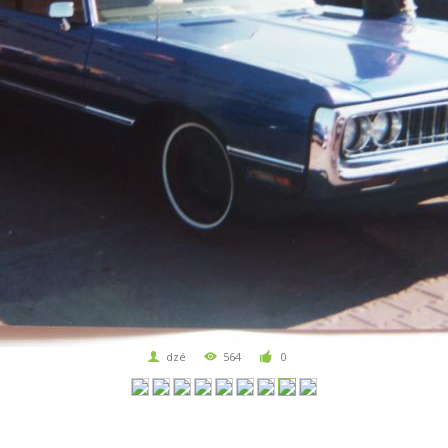
dzé
564
0