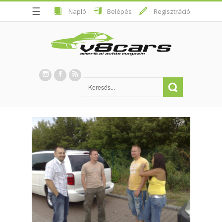
☰
Napló
Belépés
Regisztráció