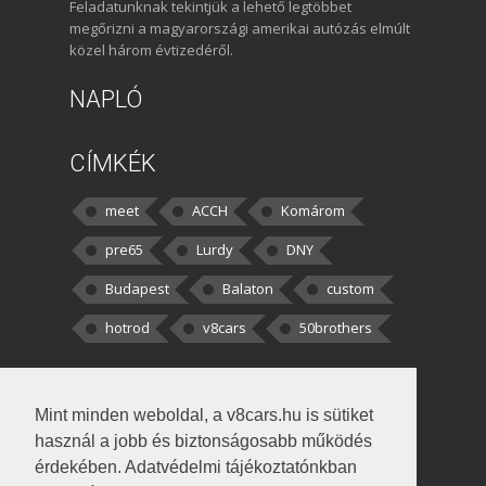
Feladatunknak tekintjük a lehető legtöbbet
megőrizni a magyarországi amerikai autózás elmúlt
közel három évtizedéről.
NAPLÓ
CÍMKÉK
meet
ACCH
Komárom
pre65
Lurdy
DNY
Budapest
Balaton
custom
hotrod
v8cars
50brothers
HOZZÁSZÓLÁSOK
Mint minden weboldal, a v8cars.hu is sütiket
kortisz:
Elszúrtam! Én csak két
használ a jobb és biztonságosabb működés
darabbaal számoltam. Nem tudtam, hogy fél autót,
érdekében. Adatvédelmi tájékoztatónkban