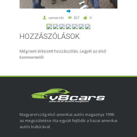
camarobi
527
0
HOZZÁSZÓLÁSOK
Még nem érkezett hozzászólás. Legyél az első
kommentelő!
Magyarország első amerikai autós magazinja 1998-
as megszületése óta együtt fejlődik a hazai amerikai
autós kultúrával.