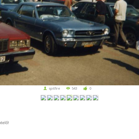
spitfire
543
0
telő!