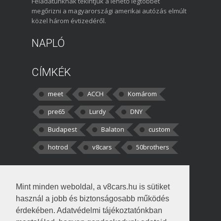
Feladatunknak tekintjük a lehető legtöbbet
megőrizni a magyarországi amerikai autózás elmúlt
közel három évtizedéről.
NAPLÓ
CÍMKÉK
meet
ACCH
Komárom
pre65
Lurdy
DNY
Budapest
Balaton
custom
hotrod
v8cars
50brothers
HOZZÁSZÓLÁSOK
Mint minden weboldal, a v8cars.hu is sütiket
kortisz:
Elszúrtam! Én csak két
használ a jobb és biztonságosabb működés
darabbaal számoltam. Nem tudtam, hogy fél autót,
érdekében. Adatvédelmi tájékoztatónkban