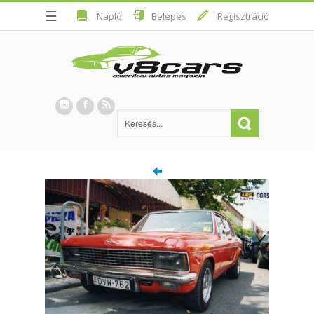
☰
Napló
Belépés
Regisztráció