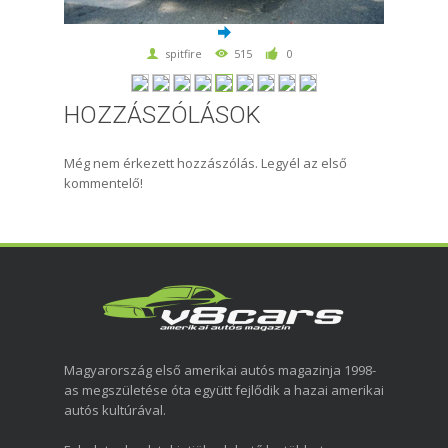
spitfire
515
0
HOZZÁSZÓLÁSOK
Még nem érkezett hozzászólás. Legyél az első
kommentelő!
Magyarország első amerikai autós magazinja 1998-
as megszületése óta együtt fejlődik a hazai amerikai
autós kultúrával.