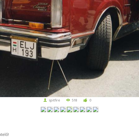
spitfire
518
0
telő!