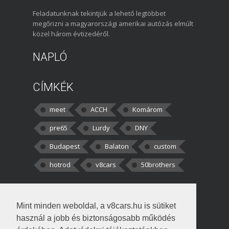
Feladatunknak tekintjük a lehető legtöbbet
megőrizni a magyarországi amerikai autózás elmúlt
közel három évtizedéről.
NAPLÓ
CÍMKÉK
meet
ACCH
Komárom
pre65
Lurdy
DNY
Budapest
Balaton
custom
hotrod
v8cars
50brothers
HOZZÁSZÓLÁSOK
Mint minden weboldal, a v8cars.hu is sütiket
kortisz:
Elszúrtam! Én csak két
használ a jobb és biztonságosabb működés
darabbaal számoltam. Nem tudtam, hogy fél autót,