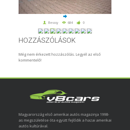
Besssy
684
0
HOZZÁSZÓLÁSOK
Még nem érkezett hozzászólás. Legyél az első
kommentelő!
Magyarország első amerikai autós magazinja 1998-
as megszületése óta együtt fejlődik a hazai amerikai
autós kultúrával.