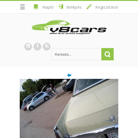
☰
Napló
Belépés
Regisztráció