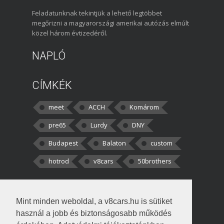
Feladatunknak tekintjük a lehető legtöbbet
megőrizni a magyarországi amerikai autózás elmúlt
közel három évtizedéről.
NAPLÓ
CÍMKÉK
meet
ACCH
Komárom
pre65
Lurdy
DNY
Budapest
Balaton
custom
hotrod
v8cars
50brothers
HOZZÁSZÓLÁSOK
Mint minden weboldal, a v8cars.hu is sütiket
kortisz:
Elszúrtam! Én csak két
használ a jobb és biztonságosabb működés
darabbaal számoltam. Nem tudtam, hogy fél autót,