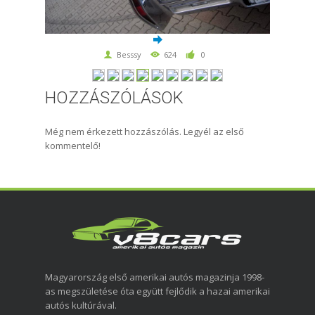
Besssy
624
0
HOZZÁSZÓLÁSOK
Még nem érkezett hozzászólás. Legyél az első
kommentelő!
Magyarország első amerikai autós magazinja 1998-
as megszületése óta együtt fejlődik a hazai amerikai
autós kultúrával.