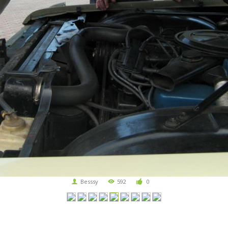
Besssy
592
0