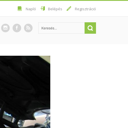
Napló
Belépés
Regisztráció