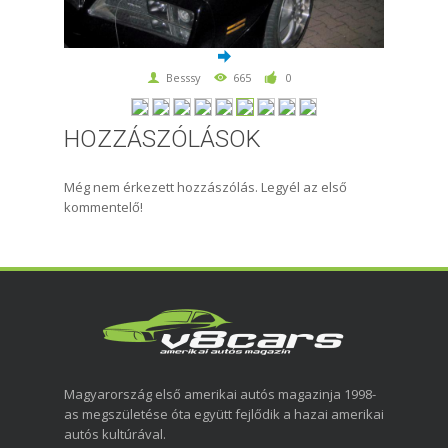
Besssy
665
0
HOZZÁSZÓLÁSOK
Még nem érkezett hozzászólás. Legyél az első
kommentelő!
Magyarország első amerikai autós magazinja 1998-
as megszületése óta együtt fejlődik a hazai amerikai
autós kultúrával.