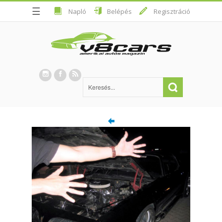
☰
Napló
Belépés
Regisztráció