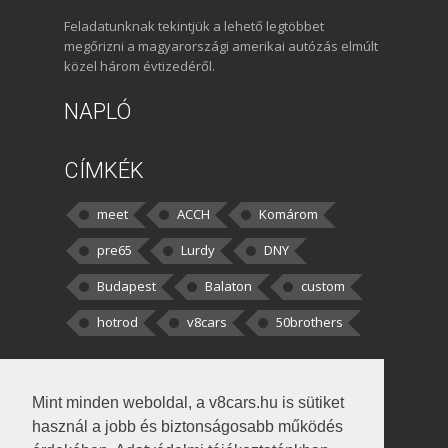
Feladatunknak tekintjük a lehető legtöbbet
megőrizni a magyarországi amerikai autózás elmúlt
közel három évtizedéről.
NAPLÓ
CÍMKÉK
meet
ACCH
Komárom
pre65
Lurdy
DNY
Budapest
Balaton
custom
hotrod
v8cars
50brothers
HOZZÁSZÓLÁSOK
Mint minden weboldal, a v8cars.hu is sütiket
kortisz:
Elszúrtam! Én csak két
használ a jobb és biztonságosabb működés
darabbaal számoltam. Nem tudtam, hogy fél autót,