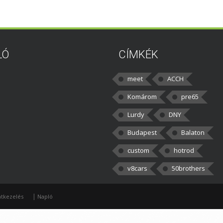
LÓ
CÍMKÉK
meet
ACCH
Komárom
pre65
Lurdy
DNY
Budapest
Balaton
custom
hotrod
v8cars
50brothers
|
tkezelés
Napló