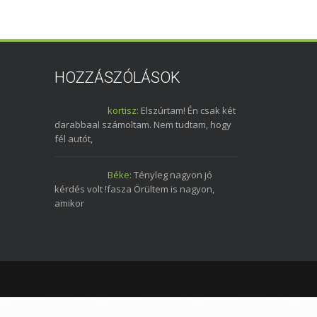
HOZZÁSZÓLÁSOK
kortisz:
Elszúrtam! Én csak két
darabbaal számoltam. Nem tudtam, hogy
fél autót,
Béke:
Tényleg nagyon jó
kérdés volt !fasza Örültem is nagyon,
amikor