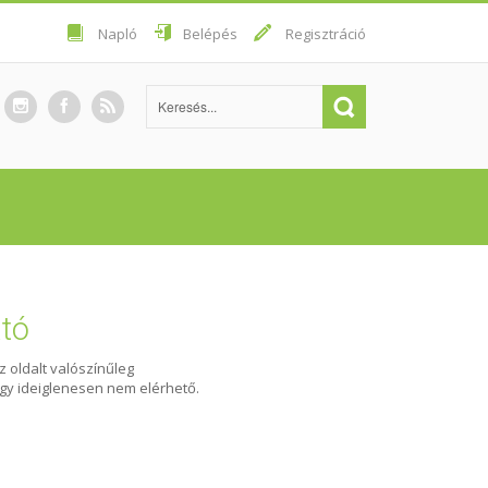
Napló
Belépés
Regisztráció
ató
Az oldalt valószínűleg
agy ideiglenesen nem elérhető.