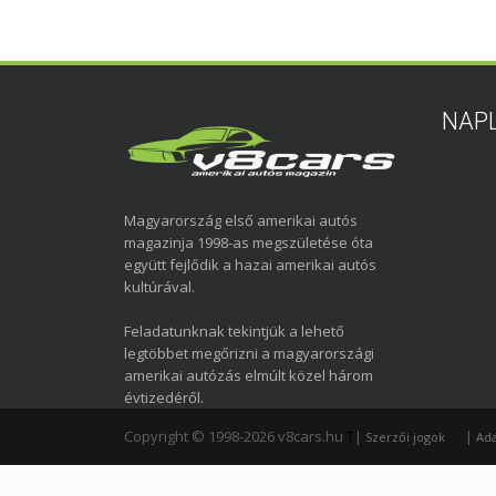
NAP
Magyarország első amerikai autós
magazinja 1998-as megszületése óta
együtt fejlődik a hazai amerikai autós
kultúrával.
Feladatunknak tekintjük a lehető
legtöbbet megőrizni a magyarországi
amerikai autózás elmúlt közel három
évtizedéről.
Copyright © 1998-2026 v8cars.hu
T
|
|
Szerzői jogok
Ada