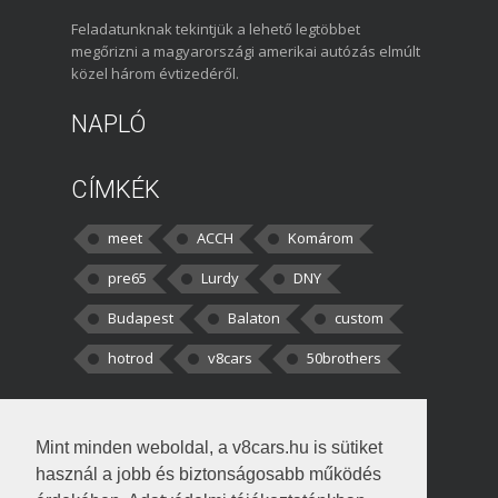
Feladatunknak tekintjük a lehető legtöbbet
megőrizni a magyarországi amerikai autózás elmúlt
közel három évtizedéről.
NAPLÓ
CÍMKÉK
meet
ACCH
Komárom
pre65
Lurdy
DNY
Budapest
Balaton
custom
hotrod
v8cars
50brothers
HOZZÁSZÓLÁSOK
Mint minden weboldal, a v8cars.hu is sütiket
kortisz:
Elszúrtam! Én csak két
használ a jobb és biztonságosabb működés
darabbaal számoltam. Nem tudtam, hogy fél autót,