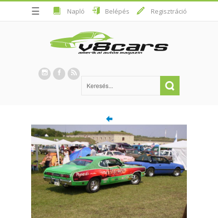
☰
Napló
Belépés
Regisztráció