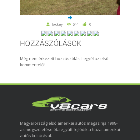
Jockey
544
0
HOZZÁSZÓLÁSOK
Még nem érkezett hozzászólás. Legyél az első
kommentelő!
Magyarország első amerikai autós magazinja 1998-
as megszületése óta együtt fejlődik a hazai amerikai
autós kultúrával.