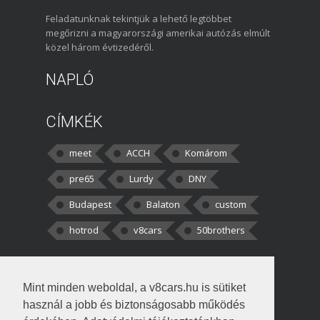
Feladatunknak tekintjük a lehető legtöbbet
megőrizni a magyarországi amerikai autózás elmúlt
közel három évtizedéről.
NAPLÓ
CÍMKÉK
meet
ACCH
Komárom
pre65
Lurdy
DNY
Budapest
Balaton
custom
hotrod
v8cars
50brothers
HOZZÁSZÓLÁSOK
Mint minden weboldal, a v8cars.hu is sütiket
kortisz:
Elszúrtam! Én csak két
használ a jobb és biztonságosabb működés
darabbaal számoltam. Nem tudtam, hogy fél autót,