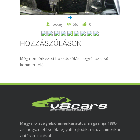
Jockey
566
0
HOZZÁSZÓLÁSOK
Még nem érkezett hozzászólás. Legyél az első
kommentelő!
Magyarország első amerikai autós magazinja 1998-
as megszületése óta együtt fejlődik a hazai amerikai
autós kultúrával.