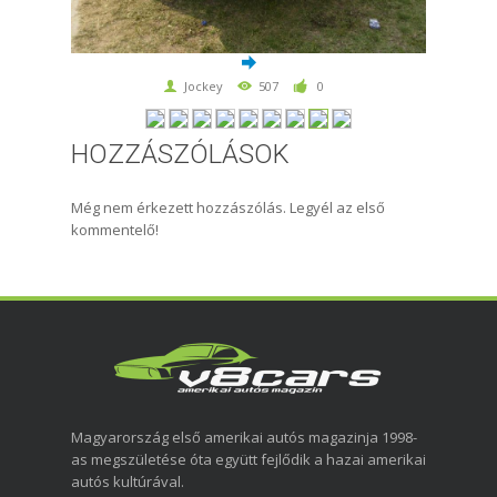
Jockey
507
0
HOZZÁSZÓLÁSOK
Még nem érkezett hozzászólás. Legyél az első
kommentelő!
Magyarország első amerikai autós magazinja 1998-
as megszületése óta együtt fejlődik a hazai amerikai
autós kultúrával.