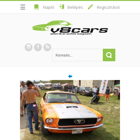
☰
Napló
Belépés
Regisztráció