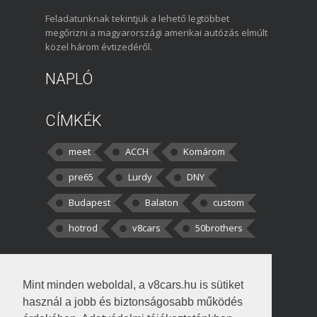
Feladatunknak tekintjük a lehető legtöbbet
megőrizni a magyarországi amerikai autózás elmúlt
közel három évtizedéről.
NAPLÓ
CÍMKÉK
meet
ACCH
Komárom
pre65
Lurdy
DNY
Budapest
Balaton
custom
hotrod
v8cars
50brothers
HOZZÁSZÓLÁSOK
Mint minden weboldal, a v8cars.hu is sütiket
kortisz:
Elszúrtam! Én csak két
használ a jobb és biztonságosabb működés
darabbaal számoltam. Nem tudtam, hogy fél autót,