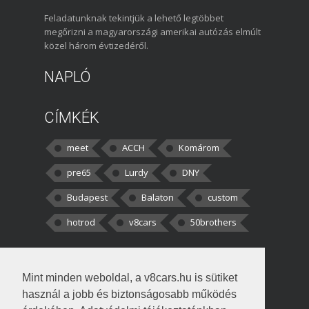
Feladatunknak tekintjük a lehető legtöbbet
megőrizni a magyarországi amerikai autózás elmúlt
közel három évtizedéről.
NAPLÓ
CÍMKÉK
meet
ACCH
Komárom
pre65
Lurdy
DNY
Budapest
Balaton
custom
hotrod
v8cars
50brothers
HOZZÁSZÓLÁSOK
Mint minden weboldal, a v8cars.hu is sütiket
kortisz:
Elszúrtam! Én csak két
használ a jobb és biztonságosabb működés
darabbaal számoltam. Nem tudtam, hogy fél autót,