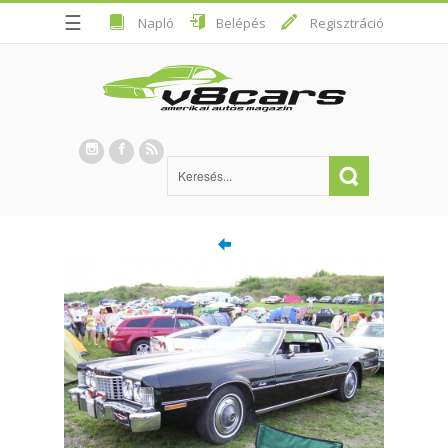
☰
Napló
Belépés
Regisztráció