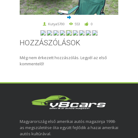
Kutya5700
553
0
HOZZÁSZÓLÁSOK
Még nem érkezett hozzászólás. Legyél az első
kommentelő!
Magyarország első amerikai autós magazinja 1998-
as megszületése óta együtt fejlődik a hazai amerikai
autós kultúrával.