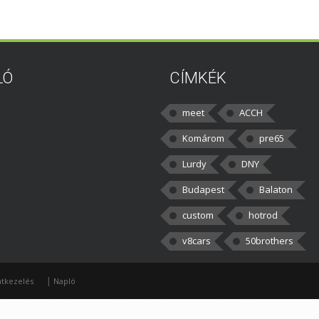
LÓ
CÍMKÉK
meet
ACCH
Komárom
pre65
Lurdy
DNY
Budapest
Balaton
custom
hotrod
v8cars
50brothers
|
tkezelés
Napló