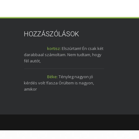
HOZZÁSZÓLÁSOK
kortisz:
Elszúrtam! Én csak két
darabbaal számoltam. Nem tudtam, hogy
fél autót,
Béke:
Tényleg nagyon jó
kérdés volt !fasza Örültem is nagyon,
amikor