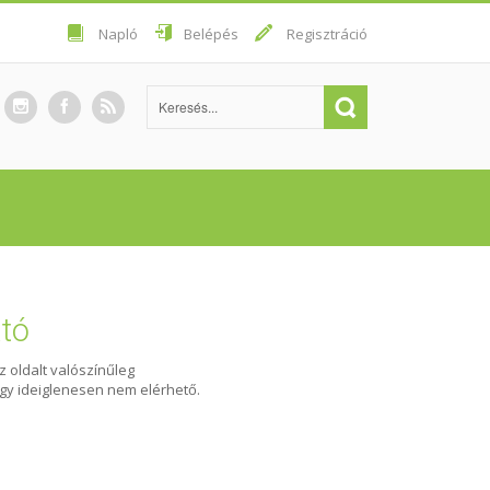
Napló
Belépés
Regisztráció
ató
Az oldalt valószínűleg
agy ideiglenesen nem elérhető.