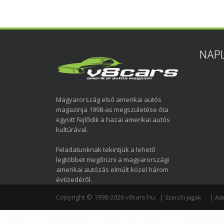
NAP
Magyarország első amerikai autós
magazinja 1998-as megszületése óta
együtt fejlődik a hazai amerikai autós
kultúrával.
Feladatunknak tekintjük a lehető
legtöbbet megőrizni a magyarországi
amerikai autózás elmúlt közel három
évtizedéről.
Copyright © 1998-2026 v8cars.hu
T
|
|
Szerzői jogok
Ada