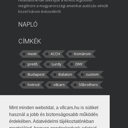
Feladatunknak tekintjük a lehető legtöbbet
megőrizni a magyarországi amerikai autózás elmúlt
közel három évtizedéről.
NAPLÓ
CÍMKÉK
meet
ACCH
Komárom
pre65
Lurdy
DNY
Budapest
Balaton
custom
hotrod
v8cars
50brothers
HOZZÁSZÓLÁSOK
Mint minden weboldal, a v8cars.hu is sütiket
kortisz:
Elszúrtam! Én csak két
használ a jobb és biztonságosabb működés
darabbaal számoltam. Nem tudtam, hogy fél autót,
érdekében. Adatvédelmi tájékoztatónkban