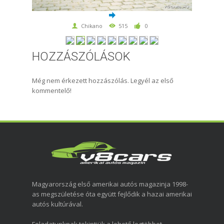
Chikano
515
0
HOZZÁSZÓLÁSOK
Még nem érkezett hozzászólás. Legyél az első
kommentelő!
Magyarország első amerikai autós magazinja 1998-
as megszületése óta együtt fejlődik a hazai amerikai
autós kultúrával.