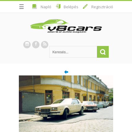
☰
Napló
Belépés
Regisztráció