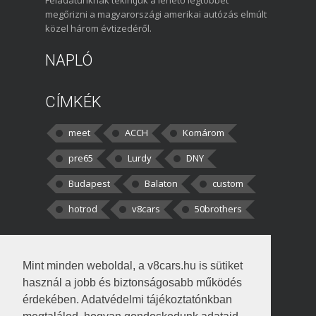
Feladatunknak tekintjük a lehető legtöbbet
megőrizni a magyarországi amerikai autózás elmúlt
közel három évtizedéről.
NAPLÓ
CÍMKÉK
meet
ACCH
Komárom
pre65
Lurdy
DNY
Budapest
Balaton
custom
hotrod
v8cars
50brothers
HOZZÁSZÓLÁSOK
Mint minden weboldal, a v8cars.hu is sütiket
kortisz:
Elszúrtam! Én csak két
használ a jobb és biztonságosabb működés
darabbaal számoltam. Nem tudtam, hogy fél autót,
érdekében. Adatvédelmi tájékoztatónkban