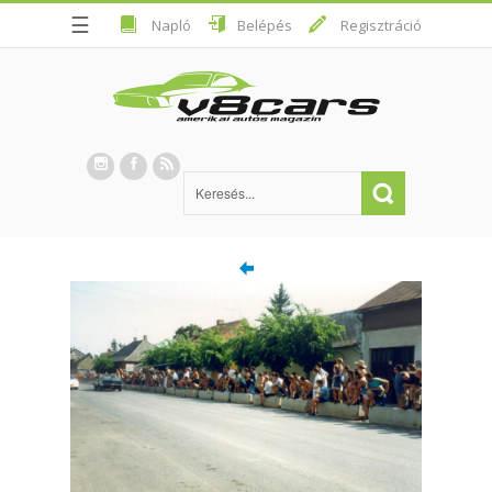
☰
Napló
Belépés
Regisztráció