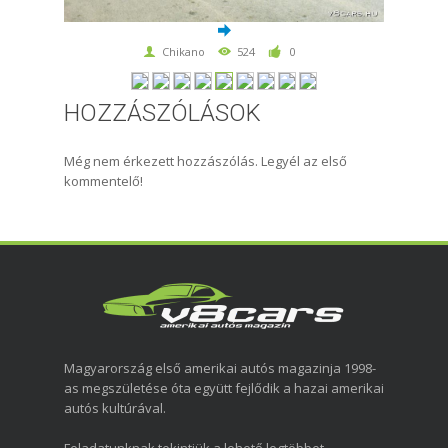
Chikano
524
0
HOZZÁSZÓLÁSOK
Még nem érkezett hozzászólás. Legyél az első
kommentelő!
Magyarország első amerikai autós magazinja 1998-
as megszületése óta együtt fejlődik a hazai amerikai
autós kultúrával.