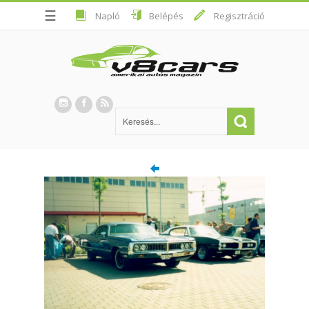
☰
Napló
Belépés
Regisztráció