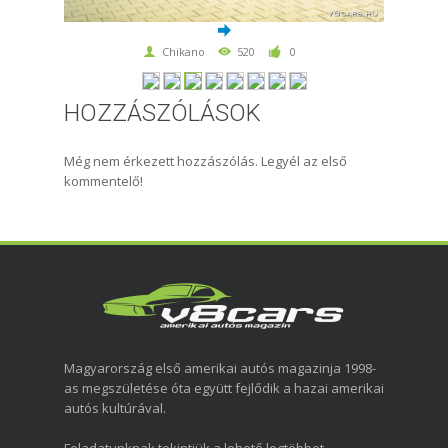
Chikano
520
0
HOZZÁSZÓLÁSOK
Még nem érkezett hozzászólás. Legyél az első
kommentelő!
Magyarország első amerikai autós magazinja 1998-
as megszületése óta együtt fejlődik a hazai amerikai
autós kultúrával.