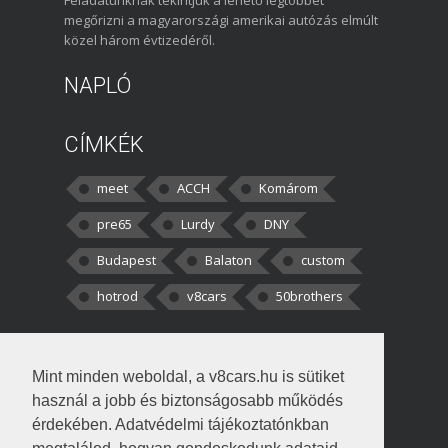
Feladatunknak tekintjük a lehető legtöbbet
megőrizni a magyarországi amerikai autózás elmúlt
közel három évtizedéről.
NAPLÓ
CÍMKÉK
meet
ACCH
Komárom
pre65
Lurdy
DNY
Budapest
Balaton
custom
hotrod
v8cars
50brothers
HOZZÁSZÓLÁSOK
Mint minden weboldal, a v8cars.hu is sütiket
kortisz:
Elszúrtam! Én csak két
használ a jobb és biztonságosabb működés
darabbaal számoltam. Nem tudtam, hogy fél autót,
érdekében. Adatvédelmi tájékoztatónkban