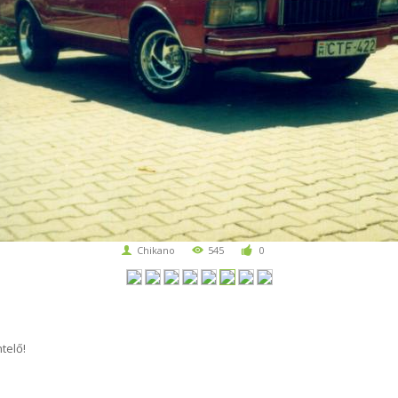
Chikano
545
0
telő!