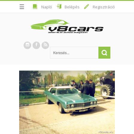
☰
Napló
Belépés
Regisztráció