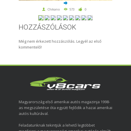
Chikano
573
0
HOZZÁSZÓLÁSOK
Még nem érkezett hozzászólás. Legyél az első
kommentelő!
Magyarország első amerikai autós magazinja 1998-
as megszületése óta együtt fejlődik a hazai amerikai
autós kultúrával.
Feladatunknak tekintjük a lehető legtöbbet