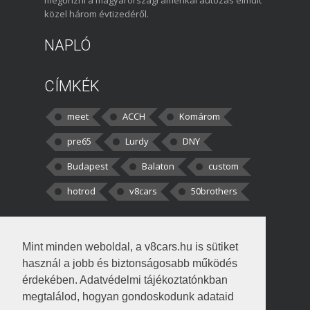
megőrizni a magyarországi amerikai autózás elmúlt
közel három évtizedéről.
NAPLÓ
CÍMKÉK
meet
ACCH
Komárom
pre65
Lurdy
DNY
Budapest
Balaton
custom
hotrod
v8cars
50brothers
HOZZÁSZÓLÁSOK
Mint minden weboldal, a v8cars.hu is sütiket
kortisz:
Elszúrtam! Én csak két
használ a jobb és biztonságosabb működés
darabbaal számoltam. Nem tudtam, hogy fél autót,
érdekében. Adatvédelmi tájékoztatónkban
megtalálod, hogyan gondoskodunk adataid