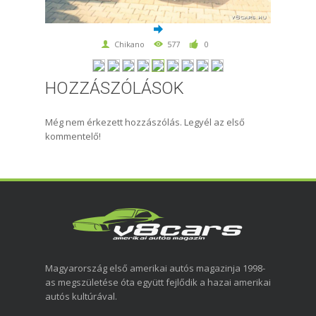
Chikano
577
0
HOZZÁSZÓLÁSOK
Még nem érkezett hozzászólás. Legyél az első
kommentelő!
Magyarország első amerikai autós magazinja 1998-
as megszületése óta együtt fejlődik a hazai amerikai
autós kultúrával.