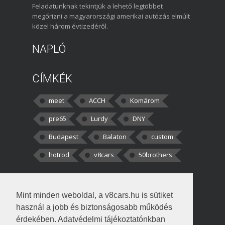
Feladatunknak tekintjük a lehető legtöbbet
megőrizni a magyarországi amerikai autózás elmúlt
közel három évtizedéről.
NAPLÓ
CÍMKÉK
meet
ACCH
Komárom
pre65
Lurdy
DNY
Budapest
Balaton
custom
hotrod
v8cars
50brothers
HOZZÁSZÓLÁSOK
Mint minden weboldal, a v8cars.hu is sütiket
kortisz:
Elszúrtam! Én csak két
használ a jobb és biztonságosabb működés
darabbaal számoltam. Nem tudtam, hogy fél autót,
érdekében. Adatvédelmi tájékoztatónkban