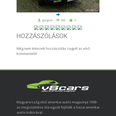
gergew
542
0
HOZZÁSZÓLÁSOK
Még nem érkezett hozzászólás. Legyél az első
kommentelő!
Magyarország első amerikai autós magazinja 1998-
as megszületése óta együtt fejlődik a hazai amerikai
autós kultúrával.