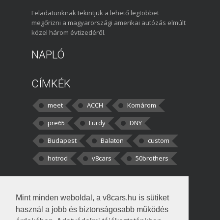
Feladatunknak tekintjük a lehető legtöbbet
megőrizni a magyarországi amerikai autózás elmúlt
közel három évtizedéről.
NAPLÓ
CÍMKÉK
meet
ACCH
Komárom
pre65
Lurdy
DNY
Budapest
Balaton
custom
hotrod
v8cars
50brothers
HOZZÁSZÓLÁSOK
Mint minden weboldal, a v8cars.hu is sütiket
kortisz:
Elszúrtam! Én csak két
használ a jobb és biztonságosabb működés
darabbaal számoltam. Nem tudtam, hogy fél autót,