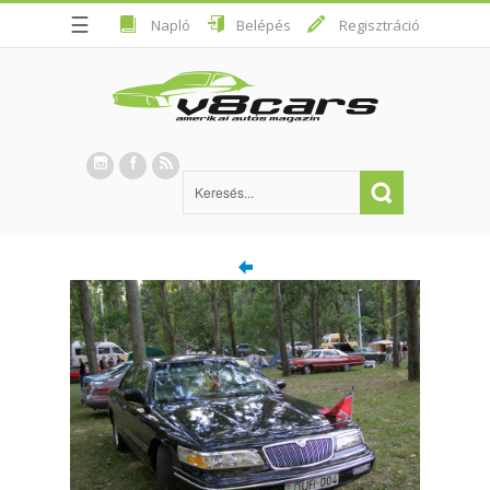
☰
Napló
Belépés
Regisztráció