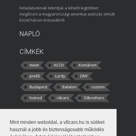
Feladatunknak tekintjük a lehető legtöbbet
megőrizni a magyarországi amerikai autózás elmúlt
közel három évtizedéről.
NAPLÓ
CÍMKÉK
meet
ACCH
Komárom
pre65
Lurdy
DNY
Budapest
Balaton
custom
hotrod
v8cars
50brothers
HOZZÁSZÓLÁSOK
Mint minden weboldal, a v8cars.hu is sütiket
kortisz:
Elszúrtam! Én csak két
használ a jobb és biztonságosabb működés
darabbaal számoltam. Nem tudtam, hogy fél autót,