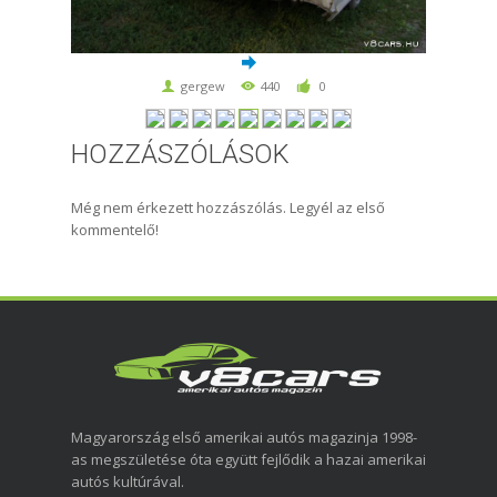
gergew
440
0
HOZZÁSZÓLÁSOK
Még nem érkezett hozzászólás. Legyél az első
kommentelő!
Magyarország első amerikai autós magazinja 1998-
as megszületése óta együtt fejlődik a hazai amerikai
autós kultúrával.