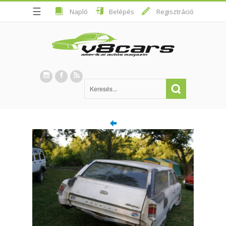
☰
Napló
Belépés
Regisztráció