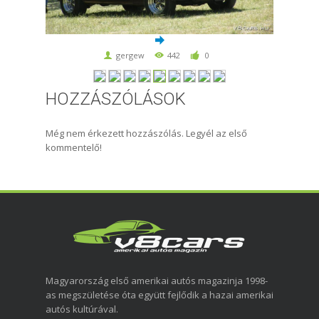
gergew
442
0
HOZZÁSZÓLÁSOK
Még nem érkezett hozzászólás. Legyél az első
kommentelő!
Magyarország első amerikai autós magazinja 1998-
as megszületése óta együtt fejlődik a hazai amerikai
autós kultúrával.