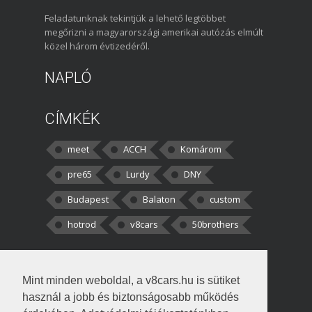
Feladatunknak tekintjük a lehető legtöbbet
megőrizni a magyarországi amerikai autózás elmúlt
közel három évtizedéről.
NAPLÓ
CÍMKÉK
meet
ACCH
Komárom
pre65
Lurdy
DNY
Budapest
Balaton
custom
hotrod
v8cars
50brothers
HOZZÁSZÓLÁSOK
Mint minden weboldal, a v8cars.hu is sütiket
kortisz:
Elszúrtam! Én csak két
használ a jobb és biztonságosabb működés
darabbaal számoltam. Nem tudtam, hogy fél autót,