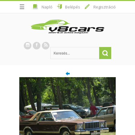
☰
Napló
Belépés
Regisztráció