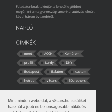
Feladatunknak tekintjük a lehető legtöbbet
megőrizni a magyarországi amerikai autózás elmúlt
közel három évtizedéről.
NAPLÓ
CÍMKÉK
meet
ACCH
Komárom
pre65
Lurdy
DNY
Budapest
Balaton
custom
hotrod
v8cars
50brothers
HOZZÁSZÓLÁSOK
Mint minden weboldal, a v8cars.hu is sütiket
kortisz:
Elszúrtam! Én csak két
használ a jobb és biztonságosabb működés
darabbaal számoltam. Nem tudtam, hogy fél autót,