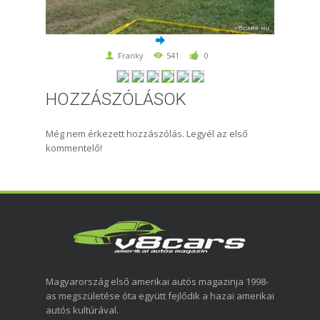
Franky
541
0
HOZZÁSZÓLÁSOK
Még nem érkezett hozzászólás. Legyél az első
kommentelő!
Magyarország első amerikai autós magazinja 1998-
as megszületése óta együtt fejlődik a hazai amerikai
autós kultúrával.