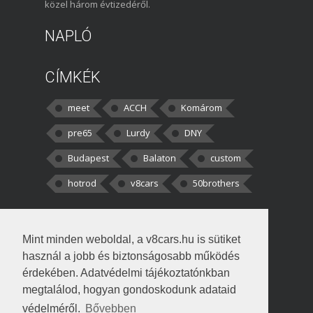
közel három évtizedéről.
NAPLÓ
CÍMKÉK
meet
ACCH
Komárom
pre65
Lurdy
DNY
Budapest
Balaton
custom
hotrod
v8cars
50brothers
HOZZÁSZÓLÁSOK
Mint minden weboldal, a v8cars.hu is sütiket
kortisz:
Elszúrtam! Én csak két
használ a jobb és biztonságosabb működés
darabbaal számoltam. Nem tudtam, hogy fél autót,
érdekében. Adatvédelmi tájékoztatónkban
megtalálod, hogyan gondoskodunk adataid
Béke:
Tényleg nagyon jó kérdés volt
védelméről.
Bővebben