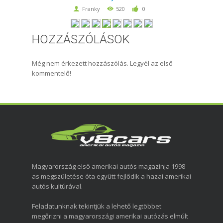
Franky
520
0
HOZZÁSZÓLÁSOK
Még nem érkezett hozzászólás. Legyél az első
kommentelő!
Magyarország első amerikai autós magazinja 1998-
as megszületése óta együtt fejlődik a hazai amerikai
autós kultúrával.
Feladatunknak tekintjük a lehető legtöbbet
megőrizni a magyarországi amerikai autózás elmúlt