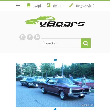
☰
Napló
Belépés
Regisztráció