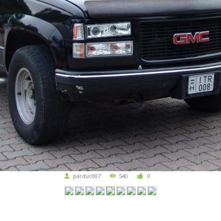
párduc007
540
0