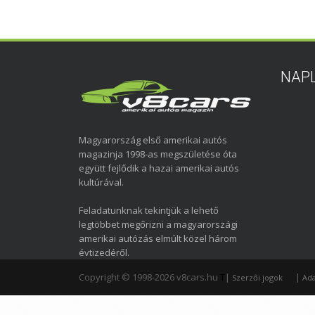
NAP
Magyarország első amerikai autós
magazinja 1998-as megszületése óta
együtt fejlődik a hazai amerikai autós
kultúrával.
Feladatunknak tekintjük a lehető
legtöbbet megőrizni a magyarországi
amerikai autózás elmúlt közel három
évtizedéről.
Copyright © 1998-2026 v8cars.hu
T
|
|
Szerzői jogok
Ada