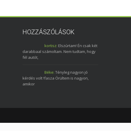
HOZZÁSZÓLÁSOK
kortisz:
Elszúrtam! Én csak két
darabbaal számoltam. Nem tudtam, hogy
fél autót,
Béke:
Tényleg nagyon jó
kérdés volt !fasza Örültem is nagyon,
amikor