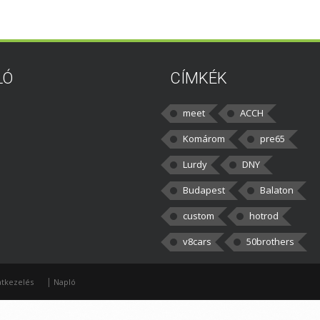
LÓ
CÍMKÉK
meet
ACCH
Komárom
pre65
Lurdy
DNY
Budapest
Balaton
custom
hotrod
v8cars
50brothers
|
tkezelés
Napló