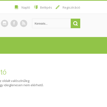
Napló
Belépés
Regisztráció
ató
Az oldalt valószínűleg
agy ideiglenesen nem elérhető.