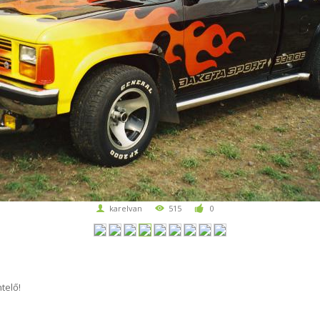
karelvan
515
0
telő!