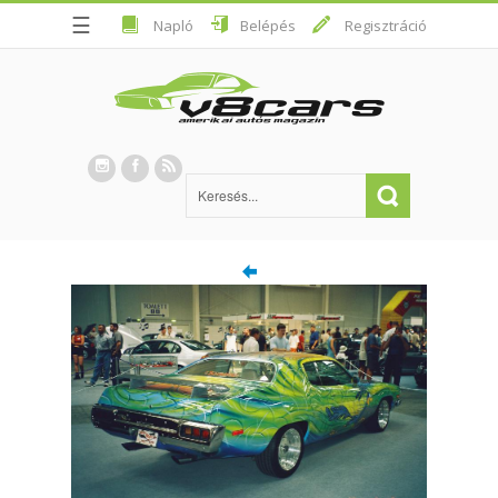
☰
Napló
Belépés
Regisztráció