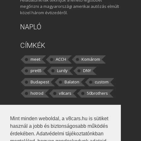
Feladatunknak tekintjük a lehető legtöbbet
megőrizni a magyarországi amerikai autózás elmúlt
közel három évtizedéről.
NAPLÓ
CÍMKÉK
meet
ACCH
Komárom
pre65
Lurdy
DNY
Budapest
Balaton
custom
hotrod
v8cars
50brothers
HOZZÁSZÓLÁSOK
Mint minden weboldal, a v8cars.hu is sütiket
kortisz:
Elszúrtam! Én csak két
használ a jobb és biztonságosabb működés
darabbaal számoltam. Nem tudtam, hogy fél autót,
érdekében. Adatvédelmi tájékoztatónkban