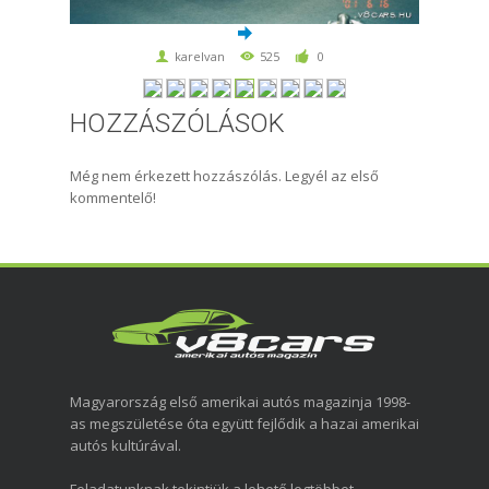
karelvan
525
0
HOZZÁSZÓLÁSOK
Még nem érkezett hozzászólás. Legyél az első
kommentelő!
Magyarország első amerikai autós magazinja 1998-
as megszületése óta együtt fejlődik a hazai amerikai
autós kultúrával.