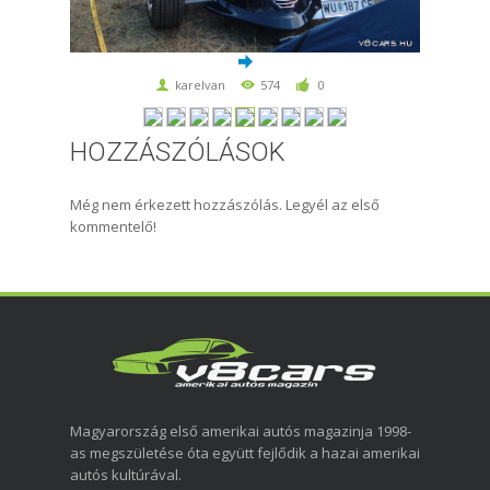
karelvan
574
0
HOZZÁSZÓLÁSOK
Még nem érkezett hozzászólás. Legyél az első
kommentelő!
Magyarország első amerikai autós magazinja 1998-
as megszületése óta együtt fejlődik a hazai amerikai
autós kultúrával.