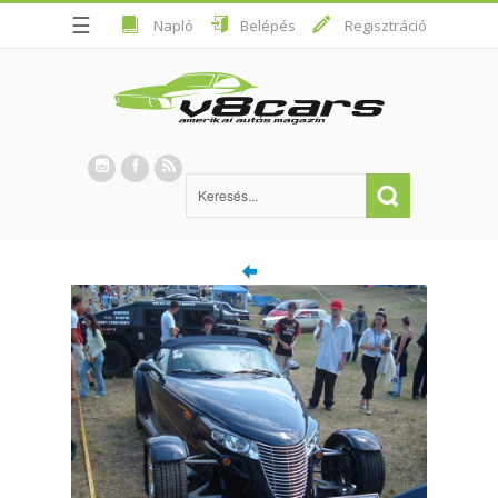
☰
Napló
Belépés
Regisztráció