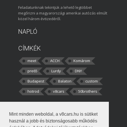
Feladatunknak tekintjük a lehető legtöbbet
megőrizni a magyarországi amerikai autózás elmúlt
közel három évtizedéről.
NAPLÓ
CÍMKÉK
meet
ACCH
Komárom
pre65
Lurdy
DNY
Budapest
Balaton
custom
hotrod
v8cars
50brothers
HOZZÁSZÓLÁSOK
Mint minden weboldal, a v8cars.hu is sütiket
kortisz:
Elszúrtam! Én csak két
használ a jobb és biztonságosabb működés
darabbaal számoltam. Nem tudtam, hogy fél autót,