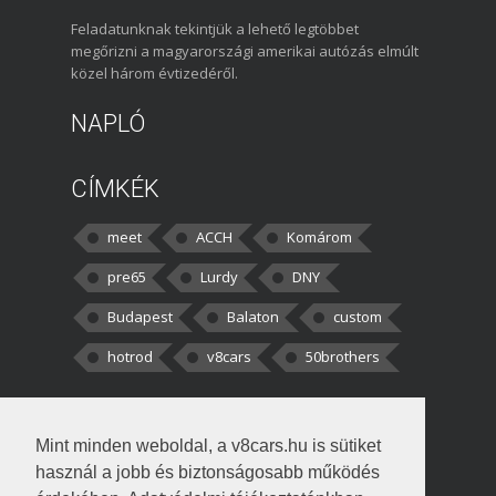
Feladatunknak tekintjük a lehető legtöbbet
megőrizni a magyarországi amerikai autózás elmúlt
közel három évtizedéről.
NAPLÓ
CÍMKÉK
meet
ACCH
Komárom
pre65
Lurdy
DNY
Budapest
Balaton
custom
hotrod
v8cars
50brothers
HOZZÁSZÓLÁSOK
Mint minden weboldal, a v8cars.hu is sütiket
kortisz:
Elszúrtam! Én csak két
használ a jobb és biztonságosabb működés
darabbaal számoltam. Nem tudtam, hogy fél autót,