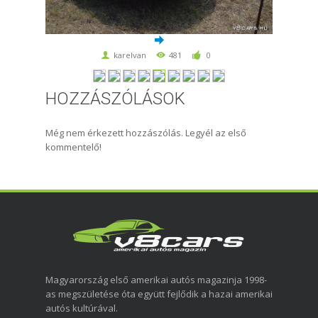
karelvan
481
0
HOZZÁSZÓLÁSOK
Még nem érkezett hozzászólás. Legyél az első
kommentelő!
Magyarország első amerikai autós magazinja 1998-
as megszületése óta együtt fejlődik a hazai amerikai
autós kultúrával.