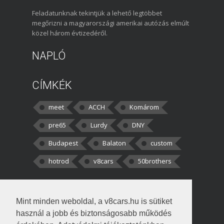
Feladatunknak tekintjük a lehető legtöbbet
megőrizni a magyarországi amerikai autózás elmúlt
közel három évtizedéről.
NAPLÓ
CÍMKÉK
meet
ACCH
Komárom
pre65
Lurdy
DNY
Budapest
Balaton
custom
hotrod
v8cars
50brothers
HOZZÁSZÓLÁSOK
Mint minden weboldal, a v8cars.hu is sütiket
kortisz:
Elszúrtam! Én csak két
használ a jobb és biztonságosabb működés
darabbaal számoltam. Nem tudtam, hogy fél autót,