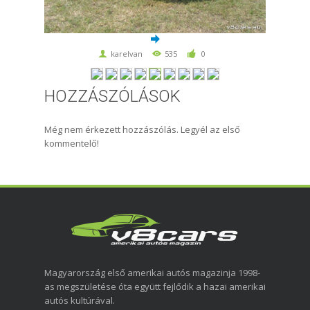
karelvan
535
0
HOZZÁSZÓLÁSOK
Még nem érkezett hozzászólás. Legyél az első
kommentelő!
Magyarország első amerikai autós magazinja 1998-
as megszületése óta együtt fejlődik a hazai amerikai
autós kultúrával.