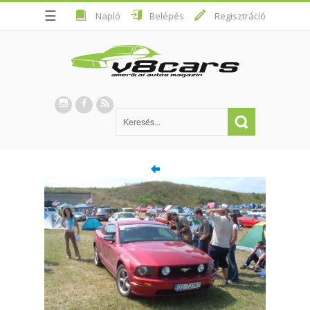
☰
Napló
Belépés
Regisztráció