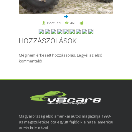
PeetPeti
460
0
HOZZÁSZÓLÁSOK
Még nem érkezett hozzászólás. Legyél az első
kommentelő!
Magyarország első amerikai autós magazinja 1998-
as megszületése óta együtt fejlődik a hazai amerikai
autós kultúrával.