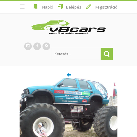
☰
Napló
Belépés
Regisztráció