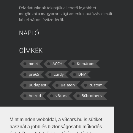
Feladatunknak tekintjük a lehető legtöbbet
megőrizni a magyarországi amerikai autózás elmúlt
közel három évtizedéről.
NAPLÓ
CÍMKÉK
meet
ACCH
Komárom
pre65
Lurdy
DNY
Budapest
Balaton
custom
hotrod
v8cars
50brothers
HOZZÁSZÓLÁSOK
Mint minden weboldal, a v8cars.hu is sütiket
kortisz:
Elszúrtam! Én csak két
használ a jobb és biztonságosabb működés
darabbaal számoltam. Nem tudtam, hogy fél autót,