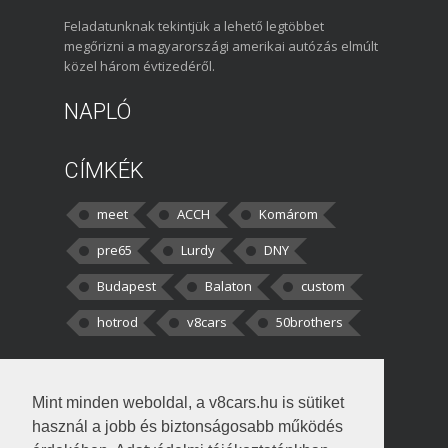
Feladatunknak tekintjük a lehető legtöbbet
megőrizni a magyarországi amerikai autózás elmúlt
közel három évtizedéről.
NAPLÓ
CÍMKÉK
meet
ACCH
Komárom
pre65
Lurdy
DNY
Budapest
Balaton
custom
hotrod
v8cars
50brothers
HOZZÁSZÓLÁSOK
Mint minden weboldal, a v8cars.hu is sütiket
kortisz:
Elszúrtam! Én csak két
használ a jobb és biztonságosabb működés
darabbaal számoltam. Nem tudtam, hogy fél autót,