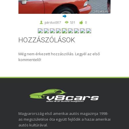
párduc007
531
0
HOZZÁSZÓLÁSOK
Még nem érkezett hozzászólás. Legyél az első
kommentelő!
Magyarország első amerikai autós magazinja 1998-
as megszületése óta együtt fejlődik a hazai amerikai
autós kultúrával.