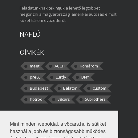
Feladatunknak tekintjük a lehető legtöbbet
megőrizni a magyarországi amerikai autózás elmúlt
közel három évtizedéről.
NAPLÓ
CÍMKÉK
meet
ACCH
Komárom
pre65
Lurdy
DNY
Budapest
Balaton
custom
hotrod
v8cars
50brothers
HOZZÁSZÓLÁSOK
Mint minden weboldal, a v8cars.hu is sütiket
kortisz:
Elszúrtam! Én csak két
használ a jobb és biztonságosabb működés
darabbaal számoltam. Nem tudtam, hogy fél autót,