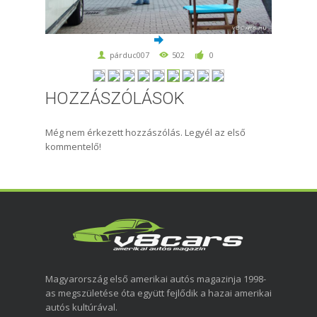
párduc007
502
0
HOZZÁSZÓLÁSOK
Még nem érkezett hozzászólás. Legyél az első
kommentelő!
Magyarország első amerikai autós magazinja 1998-
as megszületése óta együtt fejlődik a hazai amerikai
autós kultúrával.