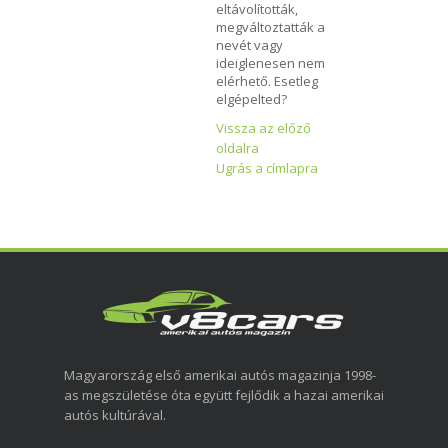
eltávolították,
megváltoztatták a
nevét vagy
ideiglenesen nem
elérhető. Esetleg
elgépelted?
Vissza az előző
oldalra
Ugrás a címlapra
Magyarország első amerikai autós magazinja 1998-
as megszületése óta együtt fejlődik a hazai amerikai
autós kultúrával.