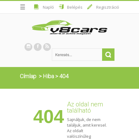
☰
Napló
Belépés
Regisztráció
Címlap
>
Hiba
>
404
Az oldal nem
404
található
Sajnáljuk, de nem
találjuk, amit keresel.
Az oldalt
valószínűleg