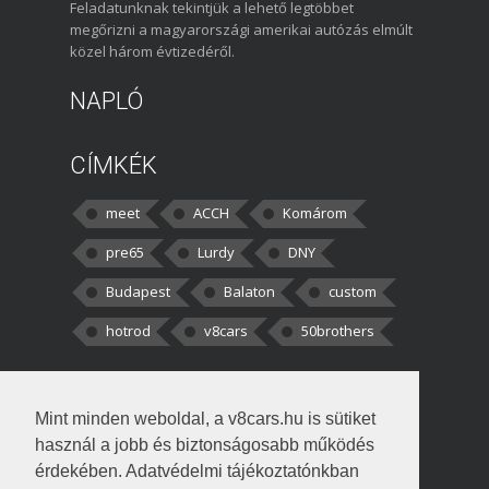
Feladatunknak tekintjük a lehető legtöbbet
megőrizni a magyarországi amerikai autózás elmúlt
közel három évtizedéről.
NAPLÓ
CÍMKÉK
meet
ACCH
Komárom
pre65
Lurdy
DNY
Budapest
Balaton
custom
hotrod
v8cars
50brothers
HOZZÁSZÓLÁSOK
Mint minden weboldal, a v8cars.hu is sütiket
kortisz:
Elszúrtam! Én csak két
használ a jobb és biztonságosabb működés
darabbaal számoltam. Nem tudtam, hogy fél autót,
érdekében. Adatvédelmi tájékoztatónkban